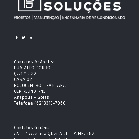
Contatos Anápolis:
RUA ALTO DOURO
Q.71 * L.22
CASA 02
POLOCENTRO I-2ª ETAPA
CEP 75.140-745
Anápolis - Goiás
Telefone (62)3313-7060
Contatos Goiânia
AV. 11ª Avenida QD.4 A LT. 11A NR. 382,